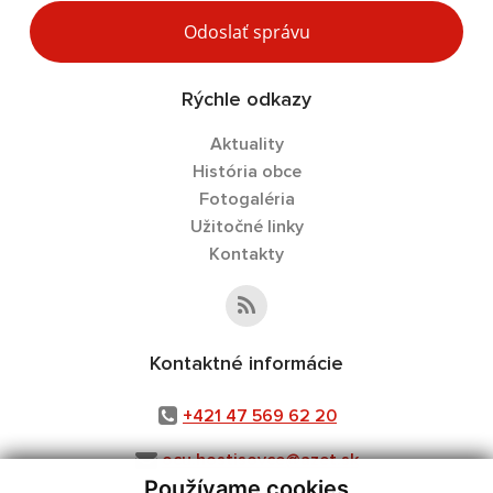
Odoslať správu
Rýchle odkazy
Aktuality
História obce
Fotogaléria
Užitočné linky
Kontakty
Kontaktné informácie
+421 47 569 62 20
ocu.hostisovce@azet.sk
Používame cookies