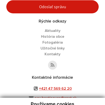
Odoslať správu
Rýchle odkazy
Aktuality
História obce
Fotogaléria
Užitočné linky
Kontakty
Kontaktné informácie
+421 47 569 62 20
ocu.hostisovce@azet.sk
Používame cookies