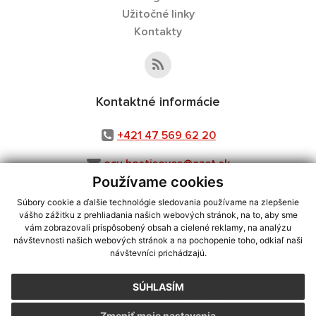
Užitočné linky
Kontakty
Kontaktné informácie
+421 47 569 62 20
ocu.hostisovce@azet.sk
Používame cookies
Súbory cookie a ďalšie technológie sledovania používame na zlepšenie
vášho zážitku z prehliadania našich webových stránok, na to, aby sme
využite možnosť získavania aktuálnych informácií s využitím RSS
,
vám zobrazovali prispôsobený obsah a cielené reklamy, na analýzu
CMS systém (redakčný) systém ECHELON 2,
Mapa stránok
,
web portál
,
návštevnosti našich webových stránok a na pochopenie toho, odkiaľ naši
návštevníci prichádzajú.
webhosting
,
webex.digital, s.r.o.
,
domény
,
registrácia domény
,
spoločnosť webex.digital, s.r.o.
,
technický prevádzkovateľ
SÚHLASÍM
Posledná aktualizácia:
22.07.2026
Zmeniť moje nastavenia